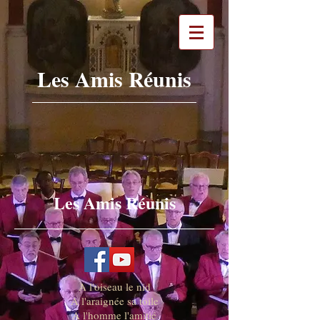
Les Amis Réunis
Les Amis Réunis
A l'oiseau le nid
A l'araignée sa toile
A l'homme l'amitié