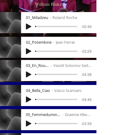
William Blake
01_Miladzeu
Roland Roche
-02:49
02_Potemkine
Jean Ferrat
-03:29
03_En_Route
Vassili Soloviov-Sedoï
-04:38
04_Bella_Ciao
Vasco Scansani
-04:46
05_Femmedumineur
Graeme Allwrigh
-03:39