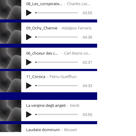
08_Les_conspirateurs
Charles Lecocq
-03:55
09_Ochy_Chernie
Adalgiso Ferraris
-04:36
06_choeur des chasseurs
Carl Mario von Weber
-02:37
11_Corsica
Petru Guelffuci
-04:33
La vergine degli angeli
Verdi
-03:55
Laudate dominum
Mozart