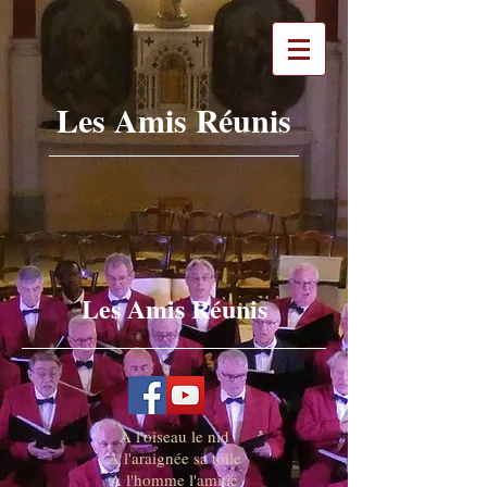
Les Amis Réunis
Les Amis Réunis
A l'oiseau le nid
A l'araignée sa toile
A l'homme l'amitié