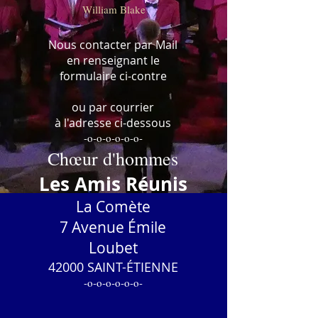
William Blake
Nous contacter par Mail
en renseignant le
formulaire ci-contre
ou par courrier
à l'adresse ci-dessous
-o-o-o-o-o-o-
Chœur d'hommes
Les Amis Réunis
La Comète
7 Avenue Émile
Loubet
42000 SAINT-ÉTIENNE
-o-o-o-o-o-o-