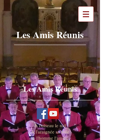
Les Amis Réunis
Les Amis Réunis
A l'oiseau le nid
A l'araignée sa toile
A l'homme l'amitié