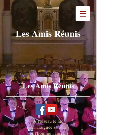
Les Amis Réunis
Les Amis Réunis
A l'oiseau le nid
A l'araignée sa toile
A l'homme l'amitié