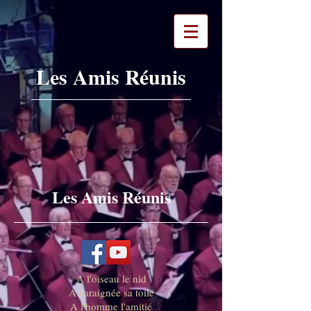
Les Amis Réunis
Les Amis Réunis
A l'oiseau le nid
A l'araignée sa toile
A l'homme l'amitié