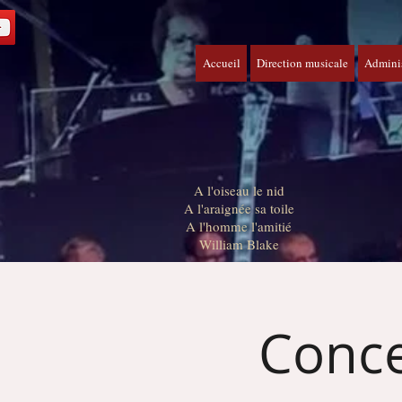
Accueil
Direction musicale
Adminis
A l'oiseau le nid
A l'araignée sa toile
A l'homme l'amitié
William Blake
Conce