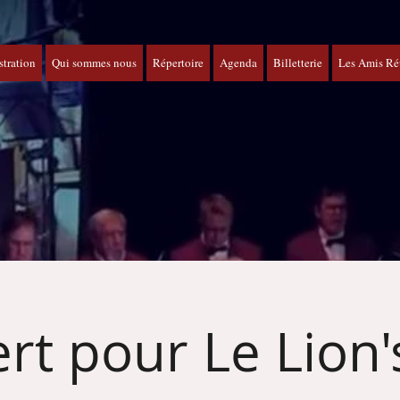
tration
Qui sommes nous
Répertoire
Agenda
Billetterie
Les Amis Ré
rt pour Le Lion'