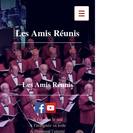
Les Amis Réunis
Les Amis Réunis
A l'oiseau le nid
A l'araignée sa toile
A l'homme l'amitié