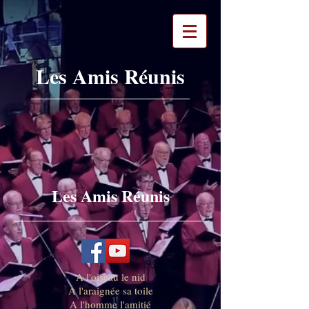
Les Amis Réunis
Les Amis Réunis
A l'oiseau le nid
A l'araignée sa toile
A l'homme l'amitié