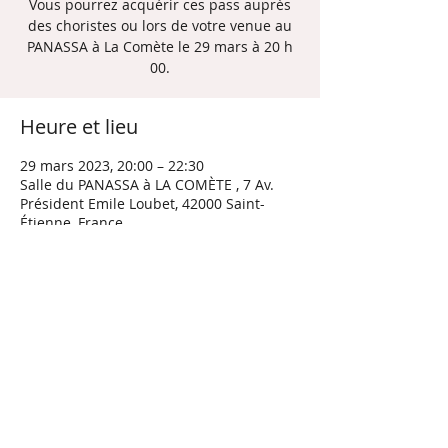
Vous pourrez acquérir ces pass auprès
des choristes ou lors de votre venue au
PANASSA à La Comète le 29 mars à 20 h
Heure et lieu
29 mars 2023, 20:00 – 22:30
Salle du PANASSA à LA COMÈTE , 7 Av.
Président Emile Loubet, 42000 Saint-
Étienne, France
À propos de l'événement
Dans le cadre du 
, se déroulant du
, ce 
Concert de jazz sera dirigé par Frédéric 
Grolet, avec la participation de 150 
choristes issus de diverses formation 
chorale .
PASS MUSIC
 20 au 31 mars 2023
Nous comptons sur votre présence.