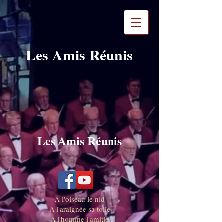
Les Amis Réunis
Les Amis Réunis
A l'oiseau le nid
A l'araignée sa toile
A l'homme l'amitié