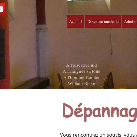
Accueil
Direction musicale
Adminis
A l'oiseau le nid
A l'araignée sa toile
A l'homme l'amitié
William Blake
Dépanna
Vous rencontrez un soucis, vous 